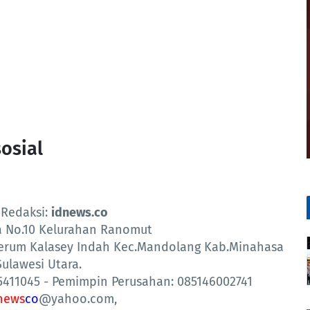
osial
 Redaksi:
idnews.co
ya No.10 Kelurahan Ranomut
erum Kalasey Indah Kec.Mandolang Kab.Minahasa
Sulawesi Utara.
5411045 - Pemimpin Perusahan: 085146002741
news
co
@yahoo.com,