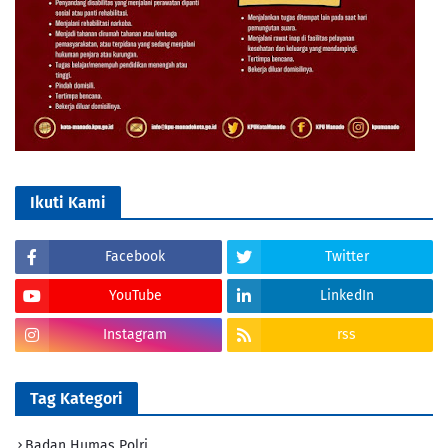
Ikuti Kami
Facebook
Twitter
YouTube
LinkedIn
Instagram
rss
Tag Kategori
Badan Humas Polri