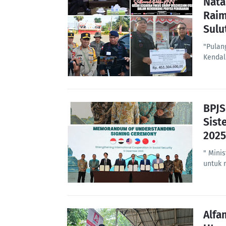
Nata
Raim
Sulu
"Pulan
Kendal
BPJS
Sist
2025
" Mini
untuk 
Alfa