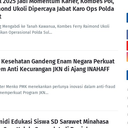
l 2025 Jadi Momentum Karier, Kombes Pol,
ond Ukoli Dipercaya Jabat Karo Ops Polda
t
g Mengabdi ke Tanah Kawanua, Kombes Ferry Raimond Ukoli
ikan Operasional Polda Sul…
 Kesehatan Gandeng Enam Negara Perkuat
em Anti Kecurangan JKN di Ajang INAHAFF
ster Menko PMK menekankan perlunya inovasi dalam anti-fraud
memperkuat Program JKN…
midi Edukasi Siswa SD Sarawet Minahasa