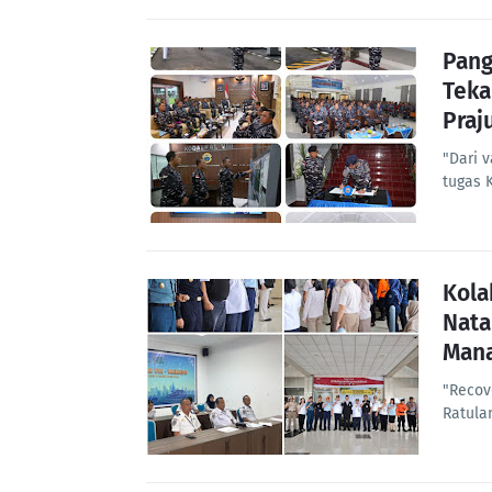
Pang
Teka
Praju
"Dari 
tugas 
Kola
Nata
Mana
"Recov
Ratula