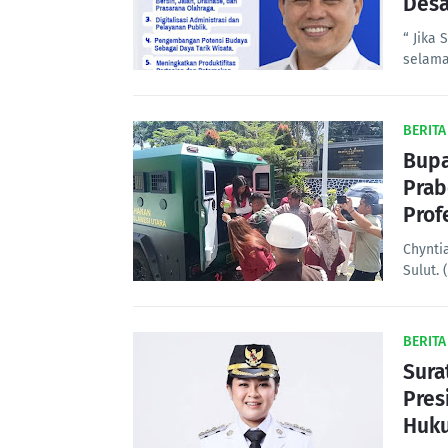
Desa
“ Jika
selam
BERITA
Bupa
Prab
Prof
Chyntia
Sulut.
BERITA
Sura
Pres
Huk