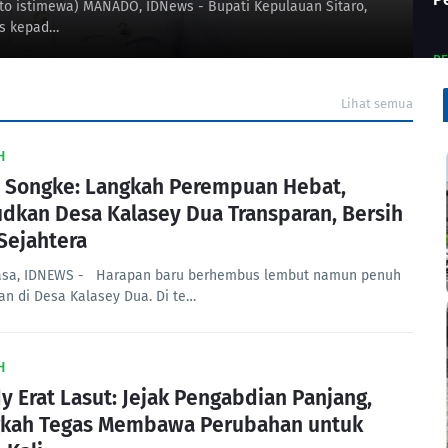
Foto istimewa) MANADO, IDNews - Bupati Kepulauan Sitaro,
us kepad…
BE
K
B
Lihat semua
S
H
e Songke: Langkah Perempuan Hebat,
dkan Desa Kalasey Dua Transparan, Bersih
Sejahtera
sa, IDNEWS - Harapan baru berhembus lembut namun penuh
an di Desa Kalasey Dua. Di te…
H
y Erat Lasut: Jejak Pengabdian Panjang,
kah Tegas Membawa Perubahan untuk