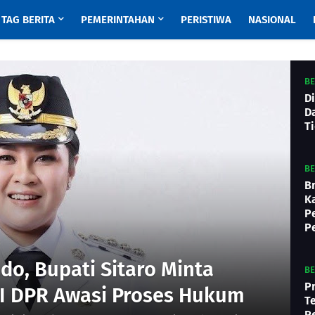
TAG BERITA
PEMERINTAHAN
PERISTIWA
NASIONAL
BE
D
D
T
BE
B
K
P
P
do, Bupati Sitaro Minta
BE
P
II DPR Awasi Proses Hukum
T
P