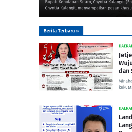
Bupati Kepulauan Sitaro, Chyntia Kalangit. (
Chyntia Kalangit, menyampaikan pesan khus
Berita Terbaru »
DAERA
Jetj
Wuju
dan 
Minaha
kekuat
DAERA
Land
Lang