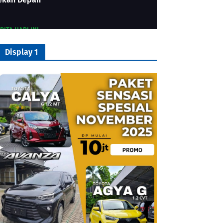
RITA HARI INI
RI Yos Sudarso-353 Sandar di Bitung:
entuk Unggul Keamanan Maritim Utara
Display 1
ulawesi