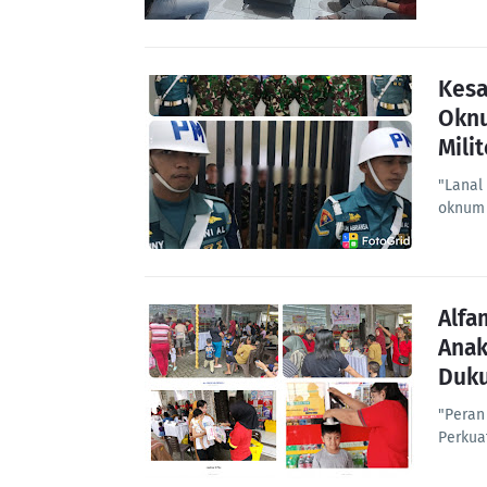
Kesa
Oknu
Milit
"Lanal
oknum 
Alfa
Anak
Duku
"Peran
Perkua