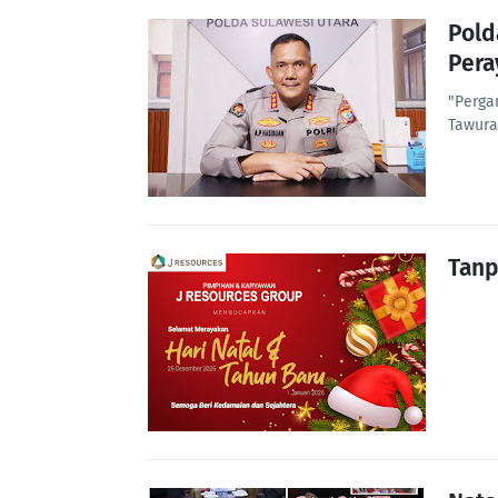
Pold
Pera
"Perga
Tawura
Tanp