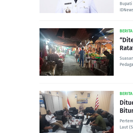
Bupati
IDNews
BERITA
“Dit
Rata
Suasan
Pedaga
BERITA
Ditu
Bitu
Pertem
Laut (S