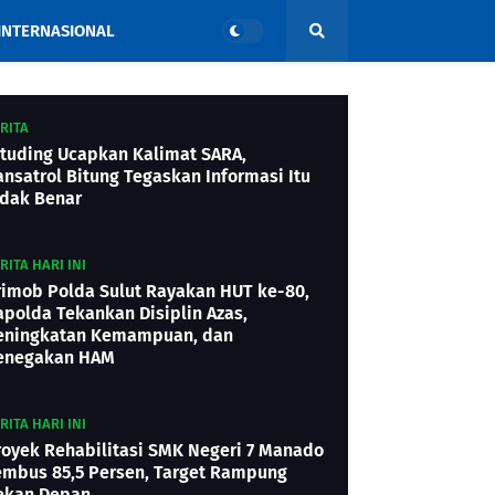
INTERNASIONAL
RITA
ituding Ucapkan Kalimat SARA,
ansatrol Bitung Tegaskan Informasi Itu
idak Benar
RITA HARI INI
rimob Polda Sulut Rayakan HUT ke-80,
apolda Tekankan Disiplin Azas,
eningkatan Kemampuan, dan
enegakan HAM
RITA HARI INI
royek Rehabilitasi SMK Negeri 7 Manado
embus 85,5 Persen, Target Rampung
ekan Depan